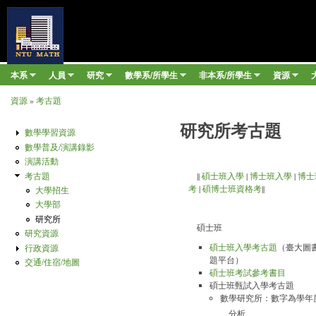
移至
臺
大
數
本系
人員
研究
數學系/所學生
非本系/所學生
資源
Main menu
學
»
»
»
»
»
»
資源
»
考古題
系
您在這裡
研究所考古題
數學學習資源
數學普及/演講錄影
演講活動
考古題
||
碩士班入學
|
博士班入學
|
博士
考
|
碩博士班資格考
||
大學招生
大學部
研究所
碩士班
研究資源
行政資源
碩士班入學考古題
（臺大圖
題平台）
交通/住宿/地圖
碩士班考試參考書目
碩士班甄試入學考古題
數學研究所：數字為學年
分析