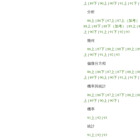
上
|
89下
|
90上
|
90下
|
91上
|
91下
|
分析
86上
|
86下
|
87上
|
87上（加考）
88上
|
88下
|
88下（加考）
|
89上
|
上
|
90下
|
91上
|
91下
|
92
|
93
幾何
86上
|
87下
|
88上
|
88下
|
89上
|
8
上
|
90下
|
91上
|
92
|
93
偏微分方程
86上
|
86下
|
87上
|
87下
|
88上
|
8
上
|
89下
|
90上
|
90下
|
91上
|
91下
|
機率與統計
86上
|
86下
|
87上
|
87下
|
88上
|
8
上
|
89下
|
90上
|
90下
|
機率
91上
|
92
|
93
統計
91上
|
92
|
93