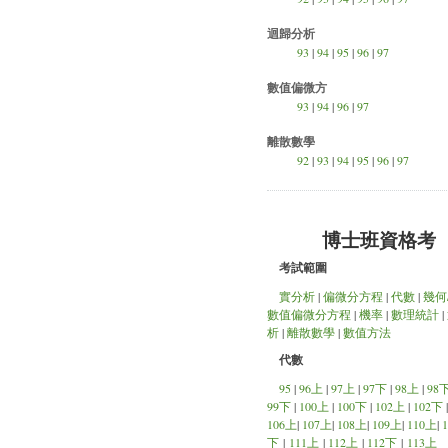
迴歸分析
93
|
94
|
95
|
96
|
97
數值偏微方
93
|
94
|
96
|
97
離散數學
92
|
93
|
94
|
95
|
96
|
97
博士班資格考
考試範圍
實分析
|
偏微分方程
|
代數
|
幾何
數值偏微分方程
|
機率
|
數理統計
|
析
|
離散數學
|
數值方法
代數
95
|
96上
|
97上
|
97下
|
98上
|
98
99下
|
100上
|
100下
|
102上
|
102下
106上
|
107上
|
108上
|
109上
|
110上
|
1
下
|
111上
|
112上
|
112下
|
113上