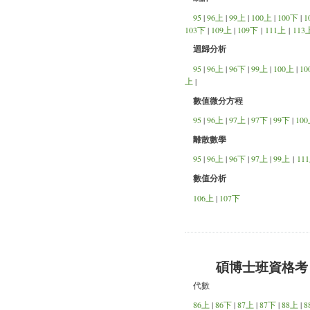
95
|
96上
|
99上
|
100上
|
100下
|
1
103下
|
109上
|
109下
|
111上
|
113
迴歸分析
95
|
96上
|
96下
|
99上
|
100上
|
10
上
|
數值微分方程
95
|
96上
|
97上
|
97下
|
99下
|
10
離散數學
95
|
96上
|
96下
|
97上
|
99上
|
11
數值分析
106上
|
107下
碩博士班資格考
代數
86上
|
86下
|
87上
|
87下
|
88上
|
8