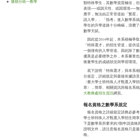
微積分統一教學
類特殊學生，其數學資質極佳，但
表現──或因天性、或因環境──
應手，無法由正常管道如「繁星」
請入學」、「指考」進入數學系就
學生的升學道路十分崎嶇，浪費了
數學天賦。
因此從2014年起，本系積極爭
「特殊選才」的招生管道，提供這
一個僅有的入學管道。因此除了數
優異是必要標準之外，本系審查也
衡量學生的成績狀況與學習環境。
底下說明「特殊選才」與本系相
分規定，詳細規定與最後依據請見
〈臺大學士班特殊人才甄選入學招
章〉，簡章、相關資訊與報名系統
大教務處招生資訊
網頁。
報名資格之數學系規定
報名資格之詳細規定請務必參考
學士班特殊人才甄選入學招生簡章
下是數學系所要求的3類申請資格
證明文件，請注意報名資格只是最
格。