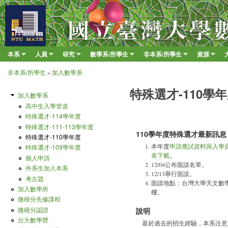
移至
臺
大
數
本系
人員
研究
數學系/所學生
非本系/所學生
資源
Main menu
學
»
»
»
»
»
»
非本系/所學生
»
加入數學系
系
您在這裡
特殊選才-110學
加入數學系
高中生入學管道
特殊選才-114學年度
特殊選才-111-113學年度
110學年度特殊選才最新訊息
特殊選才-110學年度
本年度
申請應試資料與入學
特殊選才-109學年度
表下載
。
個人申請
12/04公布面談名單。
外系生加入本系
12/13舉行面談。
考古題
面談地點：台灣大學天文數
加入數學所
樓。
微積分先修課程
微積分認證
說明
台大數學營
基於過去的招生經驗，本系注意