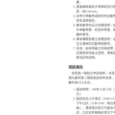
畫。
透過網路修習大學課程並已
證：如Coursera。
自學大學數學或研究特定數
研究成果報告。
獲有數學作品之得獎證明：
中學數學獎、旺宏科學獎、
國科展等。
獲有國際競賽之得獎證明：
亞太奧林匹亞數學競賽等。
其他：如有明確之特殊經歷
定類型與等級之證照、專業
隊培訓等證明。
面談資訊
依照第一階段之申請資料，本系
選出參與第二階段面談的申請者，
數約為12人左右。
面談時間：109年12月13日
日）
面談包含上午筆試（9:00~11:
下午口試（1:00~5:00，每位
鐘）。通過筆試者方可參加
試，口試名單最晚於當日下