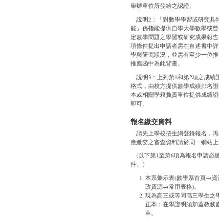
舉辦單位所發給之認證。
說明2：「對數學學習或研究具
能」係指能提供自學大學數學或曾
定數學問題之學習或研究成果報告
項條件提出申請者需在自述書中詳
學與研究狀況，並需有至少一位推
推薦函中為此背書。
說明3：上列第1和第2項之成績
格式，由校方提供數學成績排名證
本或相關學籍負責單位提供成績證
即可。
報名繳交資料
請先上學校招生網登錄報名，再
應繳交之審查資料請於同一網站上
(以下第1至第6項為報名申請必
件。）
本系彙示表(數學系首頁→資
政資源→常用表格)。
現為高三或等同高三學生之
正本：在學證明須加蓋教務
章。