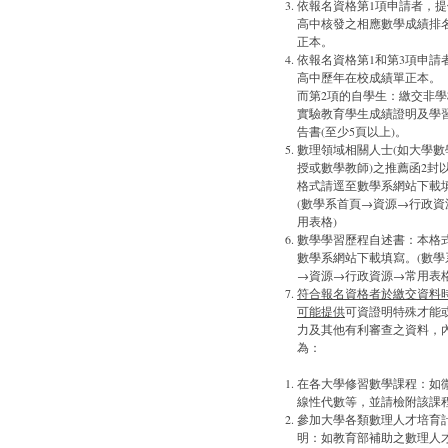
依報名資格第1項申請者，
高中核發之相應數學成績排
正本。
依報名資格第1和第3項申請
高中歷年在校成績單正本。
而第2項的自學生：繳交非
實驗教育學生成績證明及學
告書(至少5頁以上)。
數理領域相關人士(如大學數
授或數學教師)之推薦函2封
格式請逕至數學系網站下載
(數學系首頁→資源→行政資
用表格)
數學學習歷程自述書：本格
數學系網站下載填寫。(數學
→資源→行政資源→常用表格
符合報名資格者於繳交資料
可能提供
可資證明特殊才能
力及其他有利審查之資料，
為：
在各大學修習數學課程：如
線性代數等，並請檢附該課
參加大學各類數理人才培育
明：如教育部補助之數理人