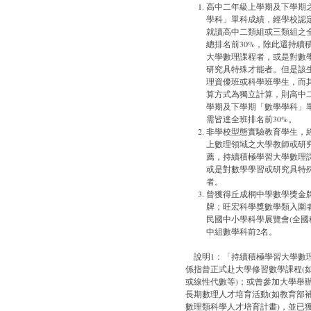
高中二年級上學期及下學期
學科」單科成績，經學校認
就讀高中二類組或三類組之
總排名前30%，除此還持續
大學數理課程者，或是對數
研究具特殊才能者。但是該
理資優班或科學班學生，而
算方式為獨立計算，則高中
學期及下學期「數學學科」
需皆達全班排名前30%。
非學校型態實驗教育學生，
上數理領域之大學教師或研
薦，持續積極學習大學數理
或是對數學學習或研究具特
者。
曾獲得丘成桐中學數學獎金
牌；旺宏科學獎數學類入圍
民國中小學科學展覽會(全國
中組數學科前2名。
說明1：「持續積極學習大學數
係指曾正式赴大學修習數學課程(
或線性代數等)；或曾參加大學舉
長期數理人才培育活動(如教育部
數理類科學人才培育計畫)，並已