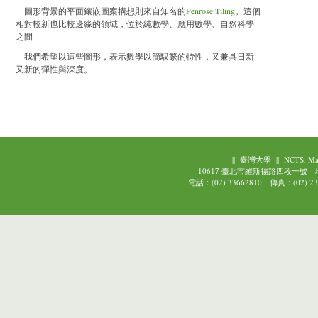
圖形背景的平面鑲嵌圖案構想則來自知名的
Penrose Tiling
。這個
相對較新也比較邊緣的領域，位於純數學、應用數學、自然科學
之間
我們希望以這些圖形，表示數學以簡馭繁的特性，又兼具日新
又新的彈性與深度。
||
臺灣大學
||
NCTS, Ma
10617 臺北市羅斯福路四段一號
電話：(02) 33662810 傳真：(02) 239