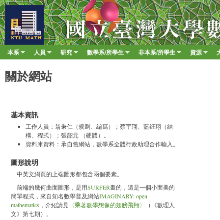
移至
臺
大
數
本系
人員
研究
數學系/所學生
非本系/所學生
資源
Main menu
學
»
»
»
»
»
»
系
關於網站
基本資訊
工作人員：翁秉仁（規劃、編寫）；蔡宇翔、藍鈺翔（結
構、程式）；張韶元 （硬體）。
資料庫資料：承自舊網站，數學系全體行政助理合作輸入。
圖形說明
中英文網頁的上端圖形都包含兩個要素。
前端的幾何曲面圖形，是用
SURFER
畫的，這是一個小而美的
簡單程式，來自知名數學普及網站
IMAGINARY: open
mathematics
，介紹請見
〈乘著數學想像的翅膀飛翔〉
（《數理人
文》第七期）。