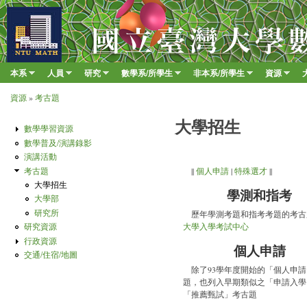
移至
臺
大
數
本系
人員
研究
數學系/所學生
非本系/所學生
資源
Main menu
學
»
»
»
»
»
»
資源
»
考古題
系
您在這裡
大學招生
數學學習資源
數學普及/演講錄影
演講活動
考古題
||
個人申請
|
特殊選才
||
大學招生
學測和指考
大學部
研究所
歷年學測考題和指考考題的考古
研究資源
大學入學考試中心
行政資源
個人申請
交通/住宿/地圖
除了93學年度開始的「個人申
題，也列入早期類似之「申請入學
「推薦甄試」考古題