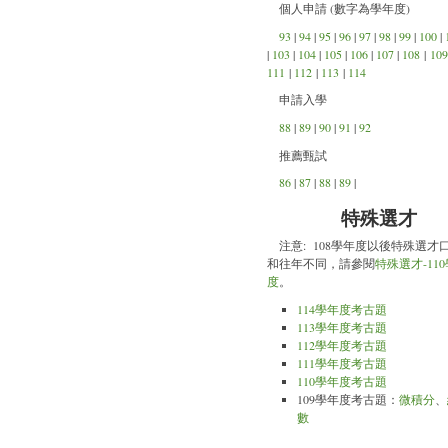
個人申請 (數字為學年度)
93
|
94
|
95
|
96
|
97
|
98
|
99
|
100
|
|
103
|
104
|
105
|
106
|
107
|
108
|
109
111
|
112
|
113
|
114
申請入學
88
|
89
|
90
|
91
|
92
推薦甄試
86
|
87
|
88
|
89
|
特殊選才
注意: 108學年度以後特殊選才
和往年不同，請參閱
特殊選才-11
度
。
114學年度考古題
113學年度考古題
112學年度考古題
111學年度考古題
110學年度考古題
109學年度考古題：
微積分
、
數