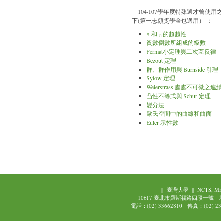
104-107學年度特殊選才曾使用
下(第一志願獎學金也適用） ：
和
的超越性
e
π
e
π
質數倒數所組成的級數
Fermat小定理與二次互反律
Bezout 定理
群、群作用與 Burnside 引理
Sylow 定理
Weierstrass 處處不可微之
凸性不等式與 Schur 定理
變分法
歐氏空間中的曲線和曲面
Euler 示性數
||
臺灣大學
||
NCTS, Ma
10617 臺北市羅斯福路四段一號
電話：(02) 33662810 傳真：(02) 239