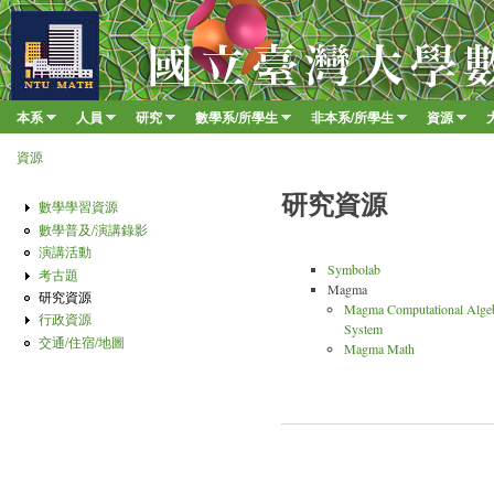
移至
臺
大
數
本系
人員
研究
數學系/所學生
非本系/所學生
資源
Main menu
學
»
»
»
»
»
»
資源
系
您在這裡
研究資源
數學學習資源
數學普及/演講錄影
演講活動
Symbolab
考古題
Magma
研究資源
Magma Computational Alge
行政資源
System
交通/住宿/地圖
Magma Math