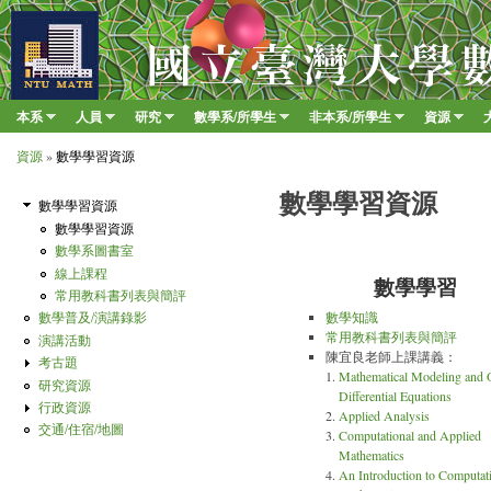
移至
臺
大
數
本系
人員
研究
數學系/所學生
非本系/所學生
資源
Main menu
學
»
»
»
»
»
»
資源
»
數學學習資源
系
您在這裡
數學學習資源
數學學習資源
數學學習資源
數學系圖書室
線上課程
數學學習
常用教科書列表與簡評
數學普及/演講錄影
數學知識
常用教科書列表與簡評
演講活動
陳宜良老師上課講義：
考古題
Mathematical Modeling and 
研究資源
Differential Equations
行政資源
Applied Analysis
交通/住宿/地圖
Computational and Applied
Mathematics
An Introduction to Computat