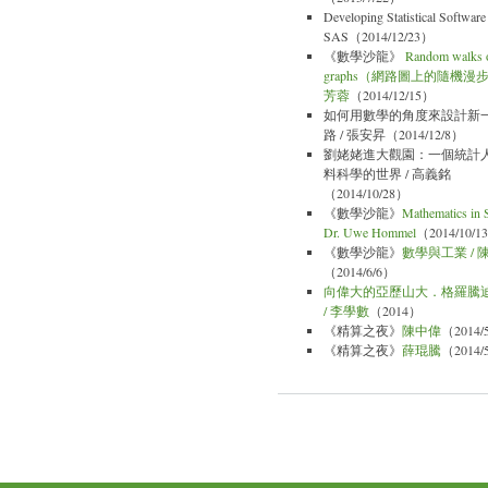
Developing Statistical Software 
SAS（2014/12/23）
《數學沙龍》
Random walks 
graphs（網路圖上的隨機漫步
芳蓉
（2014/12/15）
如何用數學的角度來設計新
路 / 張安昇（2014/12/8）
劉姥姥進大觀園：一個統計
料科學的世界 / 高義銘
（2014/10/28）
《數學沙龍》
Mathematics in 
Dr. Uwe Hommel
（2014/10/1
《數學沙龍》
數學與工業 / 
（2014/6/6）
向偉大的亞歷山大．格羅騰
/ 李學數
（2014）
《精算之夜》
陳中偉
（2014/
《精算之夜》
薛琨騰
（2014/