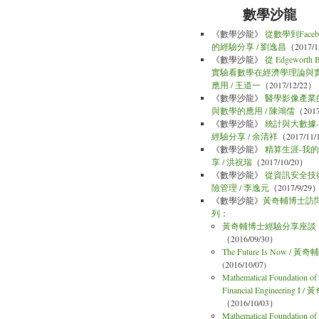
數學沙龍
《數學沙龍》
從數學到Faceb
的經驗分享 / 劉逸昌
（2017/1
《數學沙龍》
從 Edgeworth
實驗看數學在經濟學理論與
應用 / 王道一
（2017/12/22）
《數學沙龍》
醫學影像產業
與數學的應用 / 陳鴻儒
（2017
《數學沙龍》
統計與大數據
經驗分享 / 余清祥
（2017/11
《數學沙龍》
精算生涯-我
享 / 洪祝瑞
（2017/10/20）
《數學沙龍》
從資訊安全技
險管理 / 李逸元
（2017/9/29
《數學沙龍》
黃奇輔博士訪
列
：
黃奇輔博士經驗分享座談
（2016/09/30）
The Future Is Now / 黃奇輔
(2016/10/07)
Mathematical Foundation of
Financial Engineering I /
（2016/10/03）
Mathematical Foundation of