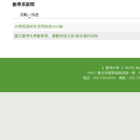
數學系新聞
活動／訊息
(作用中頁籤)
大學部課程常見問與答2025版
國立臺灣大學數學系、應數所碩士班-新生報到須知
||
臺灣大學
||
NCTS, Ma
10617 臺北市羅斯福路四段一號
電話：(02) 33662810 傳真：(02) 239