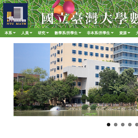
移至
臺
大
數
本系
人員
研究
數學系/所學生
非本系/所學生
資源
Main menu
學
»
»
»
»
»
»
系