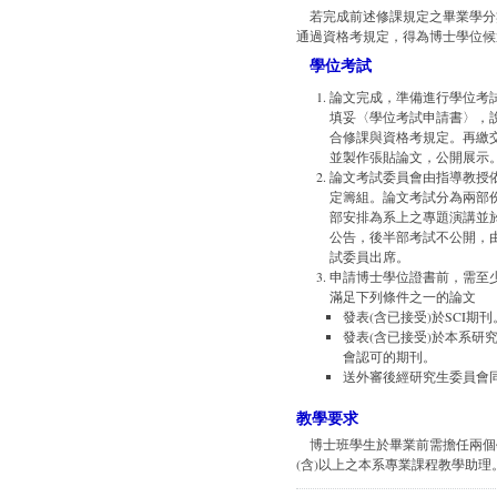
若完成前述修課規定之畢業學分
通過資格考規定，得為博士學位候
學位考試
論文完成，準備進行學位考
填妥〈學位考試申請書〉，
合修課與資格考規定。再繳
並製作張貼論文，公開展示
論文考試委員會由指導教授
定籌組。論文考試分為兩部
部安排為系上之專題演講並
公告，後半部考試不公開，
試委員出席。
申請博士學位證書前，需至
滿足下列條件之一的論文
發表(含已接受)於SCI期刊
發表(含已接受)於本系研
會認可的期刊。
送外審後經研究生委員會
教學要求
博士班學生於畢業前需擔任兩個
(含)以上之本系專業課程教學助理