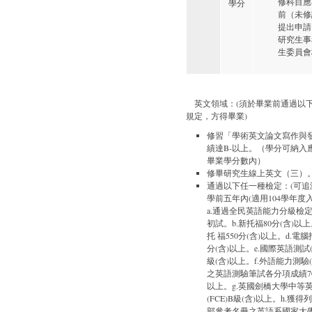
修科目應
學分
前（未修
提出申請
研究生事
生委員會
英文領域：(須於畢業前通過以
規定，方得畢業)
修習「學術英文論文寫作與
績達B-以上。（學分可納入
畢業學分數內）
修畢研究生線上英文（三）
通過以下任一種檢定：(可追
學前五年內(適用104學年度入
a.通過全民英語能力分級檢
初試。b.新托福80分(含)以上
托 福550分(含)以上。d.電腦
分(含)以上。e.國際英語測試(I
級(含)以上。f.外語能力測驗(F
之英語測驗筆試各分項成績70
以上。g.英國劍橋大學中等
(FCE)B級(含)以上。h.獲
部參考名冊之英語系國家大學