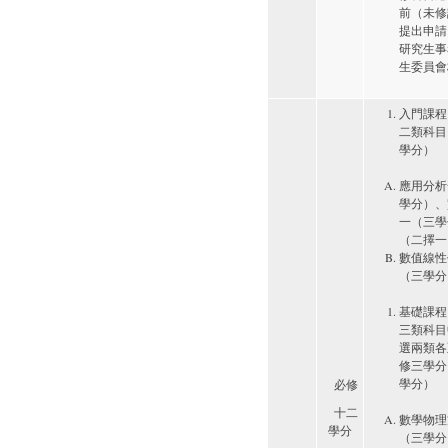
前（未修
提出申請
研究生事
生委員會
入門課程
二類科目
學分）
應用分析
學分）、
一（三學
（二擇一
數值線性
（三學分
基礎課程
三類科目
選兩類各
修三學分
學分）
​必修
十二
數學物理
學分
（三學分