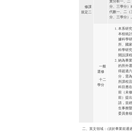
實分析一、二
分、三學分）
修課
代數一、二（
規定二
分、三學分）
本系研
本校統
據科學
所、國
科學研
開設課
納為畢
的所外
一般
得超過
選修
分，需
十二
所課程
學分
科目應
前（未
前）提
請，並
生事務
委員會
二、英文領域：(須於畢業前通