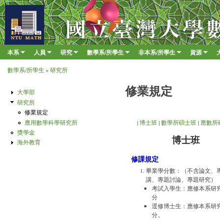
移至
臺
大
數
本系
人員
研究
數學系/所學生
非本系/所學生
資源
Main menu
學
»
»
»
»
»
»
數學系/所學生
»
研究所
系
您在這裡
修業規定
大學部
研究所
修業規定
應用數學科學研究所
|
博士班
|
數學所碩士班
|
應數所
獎學金
博士班
海外教育
修課規定
畢業學分數：（不含論文、
講、專題討論、專題研究）
考試入學生：應修本系研究
分
逕修博士生：應修本系研究
分。