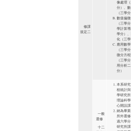
像處理（
分）、數
（三學分
數值偏微
（三學分
修課
學計算導
規定二
學分）、
化（三學
應用數學
（三學分
微分方程
（三學分
用分析二
分）
本系研究
校統計與
學研究所
理論科學
心開設課
納為畢業
一般
所外選修
選修
過六學分
研究所課
十二