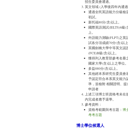
招生委員會通過。
英文領域 (入學後四年內通過
通過全民英語能力分級檢
初試。
新托福80分(含)以上。
國際英語測試(IELTS)6級(
上。
外語能力測驗(FLPT)之
試各分項成績70分(含)以
英國劍橋大學中等英文認
(FCE)B級(含)以上。
獲得列入教育部參考名冊
國家大學(含)以上之學位
多益880分(含)以上。
其他經本系研究生委員會
予認定符合本系英文能力
準，並檢附 相關證明、提
申請者
上述三項博士班資格考未在
內完成者應予退學。
參考資料：
資格考範圍與考古題：
博
考考古題
博士學位候選人