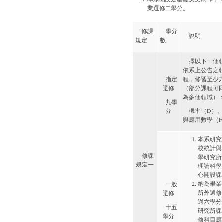
業選修二學分。
修課
學分
說明
規定
數
擇以下一個
依系上公告之
指定
程，修習至少
選修
（部分課程可
為多個領域）
九學
分
機率（D）
與應用數學（
本系研究
校統計與
修課
學研究所
規定一
理論科學
心開設課
納為畢業
一般
所外選修
選修
過六學分
十五
研究所課
學分
修科目應