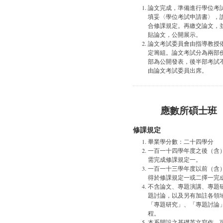
論文完成，準備進行學位考
填妥〈學位考試申請書〉，
合修課規定。再繳交論文，
貼論文，公開展示。
論文考試委員會由指導教授
定籌組。論文考試分為兩部
部為公開發表，後半部考試
由論文考試委員出席。
應數所碩士班
修課規定
畢業學分數：二十四學分
一百一十四學年度之後（含
需完成修課規定一。
一百一十三學年度以前（含
得於修課規定一或二擇一完
不含論文、專題演講、專題
題討論，以及另有加註各領
「專題研究」、「專題討論
程。
本系開設之基礎英文寫作，