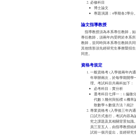
必修科目
博士論文
專題演講：4學期各2學分
論文指導教授
指導教授須為本系專任教師，如
專任教師，須兩年內受聘於本系所
教師，並同時與本系專任教師共同
其他情形須先經研究生事務暨招生
同意。
資格考規定
一般資格考 (入學後兩年內通
年舉辦兩次，於每學期開學
理。考試科目共兩科如下：
必考科目：實分析
選考科目七擇一：1.偏微分方
代數 3.幾何與拓樸 4.機率論
散數學 6.數值方法 7.統計
專業資格考 (入學後三年內通
口試方式進行，考試內容為
究之課題及其相關背景知識
員三至五人，由指導教授組
試前一個月提出，並經研究