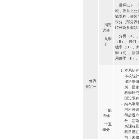
選擇以下一
域，依系上公
域課程，修習
學分（部分課
指定
時列為多個領
選修
分析（A）
九學
（B）、幾何
分
機率（D）、
學（E）、計
用數學（F）
本系研
本校統
修課
據科學
規定一
所、國
科學研
開設課
納為畢
的所外
一般
得超過
選修
分，需
十五
所課程
學分
科目應
前（未