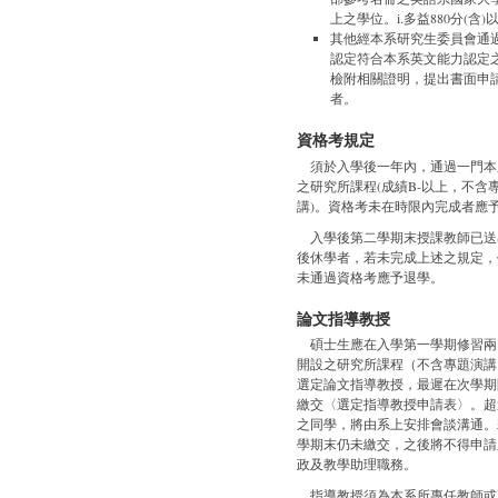
上之學位。i.多益880分(含)
其他經本系研究生委員會通
認定符合本系英文能力認定
檢附相關證明，提出書面申
者。
資格考規定
須於入學後一年內，通過一門本
之研究所課程(成績B-以上，不含
講)。資格考未在時限內完成者應
入學後第二學期末授課教師已送
後休學者，若未完成上述之規定，
未通過資格考應予退學。
論文指導教授
碩士生應在入學第一學期修習兩
開設之研究所課程（不含專題演講
選定論文指導教授，最遲在次學期
繳交〈選定指導教授申請表〉。超
之同學，將由系上安排會談溝通。
學期末仍未繳交，之後將不得申請
政及教學助理職務。
指導教授須為本系所專任教師或