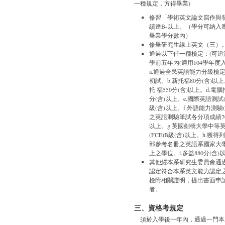
一種規定，方得畢業)
修習「學術英文論文寫作與
績達B-以上。（學分可納入
畢業學分數內）
修畢研究生線上英文（三）
通過以下任一種檢定：(可追
學前五年內(適用104學年度入
a.通過全民英語能力分級檢
初試。b.新托福80分(含)以上
托 福550分(含)以上。d.電腦
分(含)以上。e.國際英語測試(I
級(含)以上。f.外語能力測驗(F
之英語測驗筆試各分項成績70
以上。g.英國劍橋大學中等
(FCE)B級(含)以上。h.獲
部參考名冊之英語系國家大學
上之學位。i.多益880分(含)
其他經本系研究生委員會通
認定符合本系英文能力認定
檢附相關證明，提出書面申
者。
三、資格考規定
須於入學後一年內，通過一門本