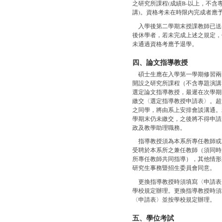
之研究所課程(成績B-以上，不含
講)。資格考未在時限內完成者應
入學後第二學期末授課教師已送
後休學者，若未完成上述之規定，
未通過資格考應予退學。
四、論文指導教授
碩士生應在入學第一學期修習兩
開設之研究所課程（不含專題演講
選定論文指導教授，最遲在次學期
繳交〈選定指導教授申請表〉。超
之同學，將由系上安排會談溝通。
學期末仍未繳交，之後將不得申請
政及教學助理職務。
指導教授須為本系所專任教師或
受聘於本系所之兼任教師（須同時
所專任教師共同指導），其他情形
研究生事務暨招生委員會同意。
更換指導教授時須填寫〈申請表
學校規定辦理。更換指導教授時須
〈申請表〉並按學校規定辦理。
五、學位考試