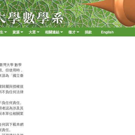
移至主內容
學生
資源
大眾
相關連結
徵才
捐款
English
»
»
»
»
»
臺灣大學 數學
用。但使用時，
來源為「國立臺
權歸屬與授權規
料不負任何法律
不負任何責任。
用者認為涉及其
與本單位相關業
任何因下載本網
何責任。