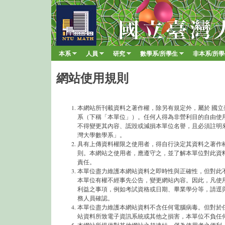
臺
大
數
本系
人員
研究
數學系/所學生
非本系/所
Main menu
學
»
»
»
»
系
網站使用規則
本網站所刊載資料之著作權，除另有規定外，屬於 國立
系（下稱「本單位」）。任何人得為非營利目的自由使
不得變更其內容、詆毀或減損本單位名譽，且必須註明
灣大學數學系」。
具有上傳資料權限之使用者，得自行決定其資料之著作
則。本網站之使用者，應遵守之，並了解本單位對此資
責任。
本單位盡力維護本網站資料之即時性與正確性，但對此
本單位有權不經事先公告，變更網站內容。因此，凡使
利益之事項，例如考試資格或日期、畢業學分等，請逕
務人員確認。
本單位盡力維護本網站資料不含任何電腦病毒。但對於
站資料所致電子資訊系統或其他之損害，本單位不負任