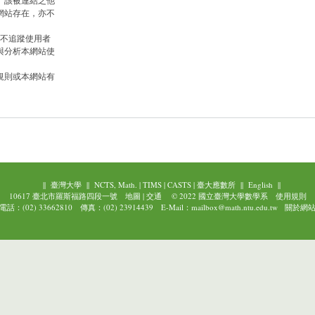
。該被連結之他
網站存在，亦不
，也不追蹤使用者
與分析本網站使
規則或本網站有
||
臺灣大學
||
NCTS, Math.
|
TIMS
|
CASTS
|
臺大應數所
||
English
||
10617 臺北市羅斯福路四段一號
地圖
|
交通
© 2022 國立臺灣大學數學系
使用規則
電話：(02) 33662810 傳真：(02) 23914439 E-Mail：mailbox@math.ntu.edu.tw
關於網