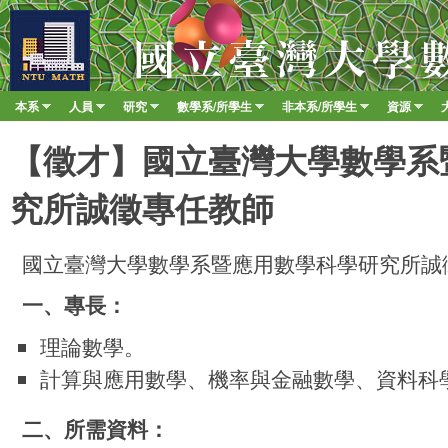
移至
臺
大
數
本系
人員
研究
數學系/所學生
非本系/所學生
資源
Main menu
學
»
»
»
»
»
»
系
【徵才】國立臺灣大學數學系
究所誠徵專任教師
國立臺灣大學數學系暨應用數學科學研究所誠
一、專長​：
理論數學。
計算與應用數學、機率與金融數學、資料科
二、所需資料
：