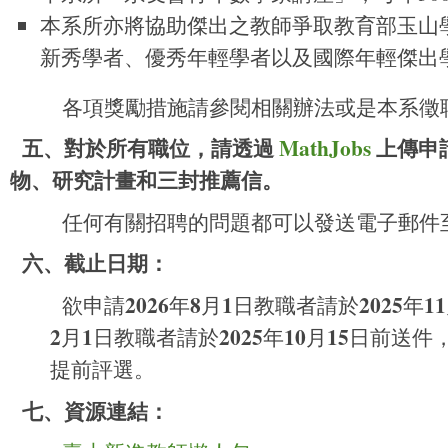
本系所亦將協助傑出之教師爭取教育部玉山
新秀學者、優秀年輕學者以及國際年輕傑出
各項獎勵措施請參閱相關辦法或是本系徵
五、對於所有職位，請透過
MathJobs
上傳申
物、研究計畫和三封推薦信。
任何有關招聘的問題都可以發送電子郵件
六、截止日期：
2026
8
1
2025
11
欲申請
年
月
日教職者請於
年
2
1
2025
10
15
月
日教職者請於
年
月
日前送件
提前評選。
七、資源連結：