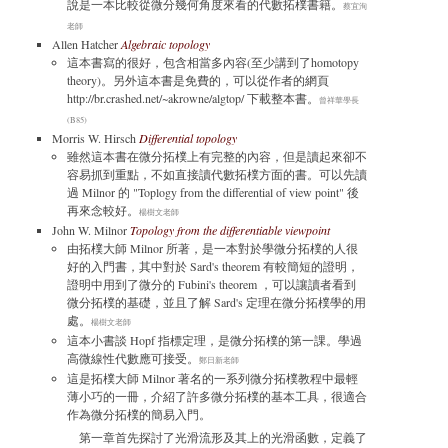
說是一本比較從微分幾何角度來看的代數拓樸書籍。
蔡宜洵
老師
Allen Hatcher
Algebraic topology
這本書寫的很好，包含相當多內容(至少講到了homotopy
theory)。另外這本書是免費的，可以從作者的網頁
http://br.crashed.net/~akrowne/algtop/ 下載整本書。
曾祥華學長
(B85)
Morris W. Hirsch
Differential topology
雖然這本書在微分拓樸上有完整的內容，但是讀起來卻不
容易抓到重點，不如直接讀代數拓樸方面的書。可以先讀
過 Milnor 的 "Toplogy from the differential of view point" 後
再來念較好。
楊樹文老師
John W. Milnor
Topology from the differentiable viewpoint
由拓樸大師 Milnor 所著，是一本對於學微分拓樸的人很
好的入門書，其中對於 Sard's theorem 有較簡短的證明，
證明中用到了微分的 Fubini's theorem ，可以讓讀者看到
微分拓樸的基礎，並且了解 Sard's 定理在微分拓樸學的用
處。
楊樹文老師
這本小書談 Hopf 指標定理，是微分拓樸的第一課。學過
高微線性代數應可接受。
鄭日新老師
這是拓樸大師 Milnor 著名的一系列微分拓樸教程中最輕
薄小巧的一冊，介紹了許多微分拓樸的基本工具，很適合
作為微分拓樸的簡易入門。
第一章首先探討了光滑流形及其上的光滑函數，定義了