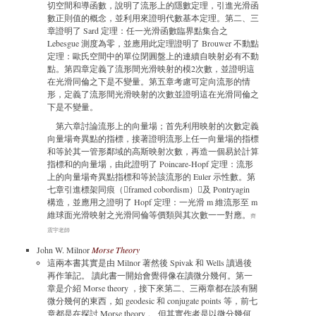
切空間和導函數，說明了流形上的隱數定理，引進光滑函
數正則值的概念，並利用來證明代數基本定理。第二、三
章證明了 Sard 定理：任一光滑函數臨界點集合之
Lebesgue 測度為零，並應用此定理證明了 Brouwer 不動點
定理：歐氏空間中的單位閉圓盤上的連續自映射必有不動
點。第四章定義了流形間光滑映射的模2次數，並證明這
在光滑同倫之下是不變量。第五章考慮可定向流形的情
形，定義了流形間光滑映射的次數並證明這在光滑同倫之
下是不變量。
第六章討論流形上的向量場；首先利用映射的次數定義
向量場奇異點的指標，接著證明流形上任一向量場的指標
和等於其一管形鄰域的高斯映射次數，再造一個易於計算
指標和的向量場，由此證明了 Poincare-Hopf 定理：流形
上的向量場奇異點指標和等於該流形的 Euler 示性數。第
七章引進標架同痕（framed cobordism）及 Pontryagin
構造，並應用之證明了 Hopf 定理：一光滑 m 維流形至 m
維球面光滑映射之光滑同倫等價類與其次數一一對應。
齊
震宇老師
John W. Milnor
Morse Theory
這兩本書其實是由 Milnor 著然後 Spivak 和 Wells 讀過後
再作筆記。 讀此書一開始會覺得像在讀微分幾何。第一
章是介紹 Morse theory ，接下來第二、三兩章都在談有關
微分幾何的東西，如 geodesic 和 conjugate points 等，前七
章都是在探討 Morse theory 。 但其實作者是以微分幾何