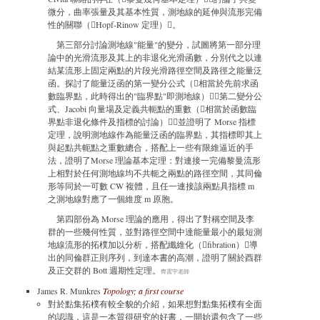
微分，曲率張量及其基本性質，測地線的延伸與流形完備
性的關聯（Hopf-Rinow 定理）。
第三部分討論測地線"能量"的變分，試圖將第一部分理
論中的光滑流形及其上的非退化光滑函數，分別代之以連
結某流形上固定兩點的片段光滑路徑空間及路徑之能量泛
函。探討了能量泛函的第一變分公式（相當於先前求函
數臨界點，此時得出的"臨界點"即測地線），第二變分公
式、Jacobi 向量場及定義共軛點的重數（相當於函數臨
界點非退化條件及指標的討論），並證明了 Morse 指標
定理，說明測地線作為能量泛函的臨界點，其指標即其上
與起點共軛點之重數總合，搭配上一些有限維逼近的手
法，證明了Morse 理論基本定理：對連接一完備黎曼流形
上相對於任何測地線均不共軛之兩點的路徑空間，其同倫
形等同於一可數 CW 複體，且任一連接該兩點具指標 m
之測地線對應了一個維度 m 原胞。
第四部份為 Morse 理論的應用，得出了對稱空間及李
群的一些幾何性質，並對路徑空間中達能量最小的最短測
地線流形的拓樸加以分析，搭配纖維化（fibration）導
出的同倫群正則序列，到達本書的高潮，證明了關於酉群
及正交群的 Bott 週期性定理。
齊震宇老師
James R. Munkres
Topology; a first course
對於點集拓樸有較全貌的介紹，如果想對點集拓樸有全面
的認識，這是一本質得研究的好書，一開始還包含了一些