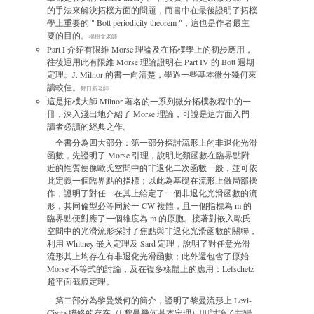
的手法來解決拓樸方面的問題，而書中在最後證明了拓樸
學上重要的 " Bott periodicity theorem "，這也是作者最主
要的目的。
楊樹文老師
Part I 介紹有限維 Morse 理論及在拓樸學上的初步應用，
往後運用此有限維 Morse 理論證明在 Part IV 的 Bott 週期
定理。J. Milnor 的書一向清楚，學過一些基本微分幾何來
讀較佳。
鄭日新老師
這是拓樸大師 Milnor 著名的一系列微分拓樸教程中的一
冊，深入淺出地介紹了 Morse 理論，可說是這方面入門
讀者必讀的經典之作。
全書分為四大部分：第一部分探討流形上的非退化光滑
函數，先證明了 Morse 引理，說明此類函數在臨界點附
近的性質便像歐氏空間中的非退化二次函數一般，並可依
此定義一個臨界點的指標；以此為基礎在流形上做局部操
作，證明了對任一在其上給定了一個非退化光滑函數的流
形，其同倫型必等同於一 CW 複體，且一個指標為 m 的
臨界點便對應了一個維度為 m 的原胞。接著對嵌入歐氏
空間中的光滑流形探討了焦點與非退化光滑函數的關聯，
利用 Whitney 嵌入定理及 Sard 定理，說明了對任意光滑
流形其上均存在有非退化光滑函數；此外還包含了原始
Morse 不等式的討論，及在複多樣體上的應用：Lefschetz
超平面截痕定理。
第二部分為黎曼幾何的簡介，證明了黎曼流形上 Levi-
Civita 聯絡的存在（黎曼幾何基本定理），討論了共變