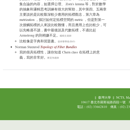
集合論的內容，如選擇公理、 Zorn's lemma 等，對於數學
的抽象和邏輯思考訓練有很大的幫助，其中第四、五兩章
主要談的是比較艱深較少應用的拓樸觀念，第六章為
metrization ，探討如何定拓樸空間的 metric ，但是對第一
次接觸拓樸的人來說比較難懂，而且應用上也比較少，可
以先略過不讀，書中最後談及代數拓樸，不過比起
Armstrong 的則稍嫌不足。
楊樹文老師
比較像是字典和習題書。
曾祥華學長(B85)
Norman Steenrod
Topology of Fiber Bundles
寫的很具拓樸性，讓你知道 Chern class 在拓樸上的意
義，寫的非常好。
蔡宜洵老師
||
臺灣大學
||
NCTS, Ma
10617 臺北市羅斯福路四段一號
電話：(02) 33662810 傳真：(02) 239