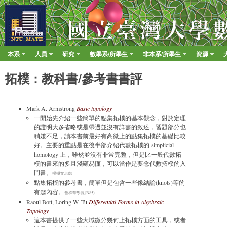
移至
臺
大
數
本系
人員
研究
數學系/所學生
非本系/所學生
資源
Main menu
學
»
»
»
»
»
»
系
拓樸：教科書/參考書書評
Mark A. Armstrong
Basic topology
一開始先介紹一些簡單的點集拓樸的基本觀念，對於定理
的證明大多省略或是帶過並沒有詳盡的敘述，習題部分也
稍嫌不足，讀本書前最好有高微上的點集拓樸的基礎比較
好。主要的重點是在後半部介紹代數拓樸的 simplicial
homology 上，雖然並沒有非常完整，但是比一般代數拓
樸的書來的多且淺顯易懂，可以當作是要念代數拓樸的入
門書。
楊樹文老師
點集拓樸的參考書，簡單但是包含一些像結論(knots)等的
有趣內容。
曾祥華學長(B85)
Raoul Bott, Loring W. Tu
Differential Forms in Algebraic
Topology
這本書提供了一些大域微分幾何上拓樸方面的工具，或者