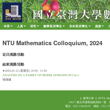
移至
臺
大
數
本系
人員
研究
數學系/所學生
非本系/所學生
資源
Main menu
學
»
»
»
»
»
»
系
NTU Mathematics Colloquium, 2024
近日演講/活動
結束演講/活動
➤2024-01-12 (星期五) 10:30 - 11:30
ANALYSIS ON A FAMILY OF MODEL DOMAINS IN Cn+1
張德健
||
臺灣大學
||
NCTS, Ma
10617 臺北市羅斯福路四段一號
電話：(02) 33662810 傳真：(02) 239