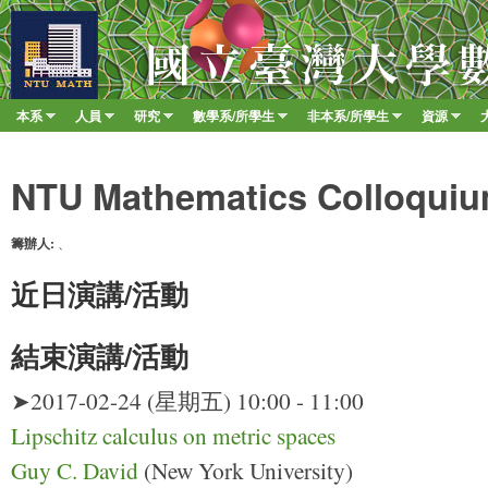
移至
臺
大
數
本系
人員
研究
數學系/所學生
非本系/所學生
資源
Main menu
學
»
»
»
»
»
»
系
NTU Mathematics Colloquiu
籌辦人:
、
近日演講/活動
結束演講/活動
➤2017-02-24 (星期五) 10:00 - 11:00
Lipschitz calculus on metric spaces
Guy C. David
(New York University)