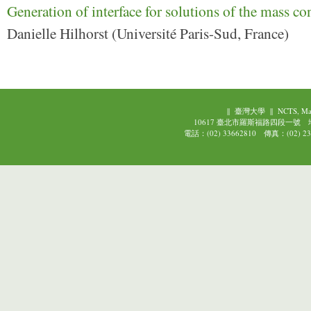
Generation of interface for solutions of the mass 
Danielle Hilhorst (Université Paris-Sud, France)
||
臺灣大學
||
NCTS, Ma
10617 臺北市羅斯福路四段一號
電話：(02) 33662810 傳真：(02) 239