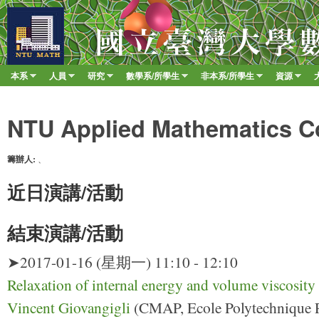
移至
臺
大
數
本系
人員
研究
數學系/所學生
非本系/所學生
資源
Main menu
學
»
»
»
»
»
»
系
NTU Applied Mathematics C
籌辦人:
、
近日演講/活動
結束演講/活動
➤2017-01-16 (星期一) 11:10 - 12:10
Relaxation of internal energy and volume viscosity
Vincent Giovangigli
(CMAP, Ecole Polytechnique P