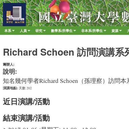
移至
臺
大
數
本系
人員
研究
數學系/所學生
非本系/所學生
資源
Main menu
學
»
»
»
»
»
»
系
Richard Schoen 訪問演講系
籌辦人:
說明:
知名幾何學者Richard Schoen（孫理察）
演講地點:
天數 202
近日演講/活動
結束演講/活動