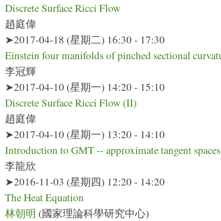
Discrete Surface Ricci Flow
趙庭偉
➤2017-04-18 (星期二) 16:30 - 17:30
Einstein four manifolds of pinched sectional curvat
李冠輝
➤2017-04-10 (星期一) 14:20 - 15:10
Discrete Surface Ricci Flow (II)
趙庭偉
➤2017-04-10 (星期一) 13:20 - 14:10
Introduction to GMT -- approximate tangent spaces of
李龍欣
➤2016-11-03 (星期四) 12:20 - 14:20
The Heat Equation
林朝明
(國家理論科學研究中心)