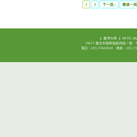
1
2
下一頁 ›
最後一頁 
頁面
||
臺灣大學
||
NCTS, Ma
10617 臺北市羅斯福路四段一號
電話：(02) 33662810 傳真：(02) 239