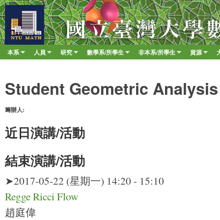
移至
臺
大
數
本系
人員
研究
數學系/所學生
非本系/所學生
資源
Main menu
學
»
»
»
»
»
»
系
Student Geometric Analysis
籌辦人:
近日演講/活動
結束演講/活動
➤2017-05-22 (星期一) 14:20 - 15:10
Regge Ricci Flow
趙庭偉