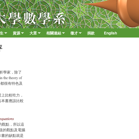
移至主內容
學生
資源
大眾
相關連結
徵才
捐款
English
»
»
»
»
»
評
分析學家，除了
e theory of
old 的書都很有特色及
習上比較吃力，
這本書應該比較
 equations
代的觀點，所以這
值的觀點及電腦
本書的缺點就是