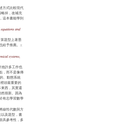
述方式比較現代
省略掉，改補充
，這本書能學到
l equations and
在計算題型上著墨
也給予推薦。
王
amical systems,
後來他許多工作也
點，而不是像傳
體的、動態系統
em 裡頭最重要的
多東西，其實還
仍然很新。因為
於有志學習數學
將線性代數與方
念以及題型，書
頗具參考性，多