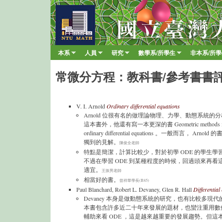
臺
大
數
本系
人員
研究
數學系/所學生
非本系/所
Main menu
學
»
»
»
»
系
常微分方程：教科書/參考書書
V. I. Arnold
Ordinary differential equations
Arnold 位很有名的做理論物理、力學、動態系統的
這本書外，他還有寫一本更深的書 Geometric methods in th
ordinary differential equations 。一般而言， Arn
獨到的見解。
陳俊全老師
特點是簡潔，計算比較少，對於初學 ODE 的學生學
不過在學習 ODE 到某種程度的時候，回過頭來再看
適宜。
王振男老師
相當好的書。
曾祥華學長(B85)
Paul Blanchard, Robert L. Devaney, Glen R. Hall
Differential
Devaney 本身是做動態系統的研究，也有比較多現
本書包含許多近二十年來發展的題材，也蠻注重用數
輔助來看 ODE ，這是越來越重要的發展趨勢。但這