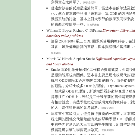
寫得實在太簡單了。
陳俊全老師
普遍對該書的反應是過於簡單，當然本書的筆法及敘
化，然而在本書中利用「級數法」算 ODE 的方法給
動態系統的討論，基本上對大學部的數學系同學來說
的東西比較簡單一些。
王振男老師
William E. Boyce, Richard C. DiPrima
Elementary differentia
boundary value problems
這是 2003-2004 系上 ODE 開課所使用的教科書，
甚多，屬於偏重計算的書籍，觀念與證明相當清晰，
振男老師
Morris W. Hirsch, Stephen Smale
Differential equations, dyn
and linear algebra
Smale 由於他微分拓樸的工作得過費爾茲獎，但是
是跟動態系統有關係。這本書主要是用比較現代的觀
統的 ODE 書籍太過注重解 ODE 的技巧，而是從整
的觀點，介紹比較多 ODE 的理論。 Dynamical syst
一類就是 ODE 的理論，所以標題看起來好像講了很
是專注在 ODE 上，雖然是二十幾年前的書但是觀點
有相當難度，有些學校把它當成研究所的教科書，對
的人士是值得推薦的參考資料。
陳俊全老師
這本書相當吸引人，也是值得推薦的一本書，這本書
程之間的關係交代清楚能有效的幫助學習 ODE 的觀
中有些內容適合給大三大四的學生閱讀，所附習題也
做習題可以幫助學習更加紮實。
王振男老師