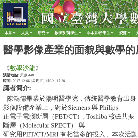
移至
臺
大
數
本系
人員
研究
數學系/所學生
非本系/所學生
資源
Main menu
學
»
»
»
»
»
»
系
醫學影像產業的面貌與數學的
《
數學沙龍
》
演講地點:
天數 440
時間:
2017-12-08 (星期五) 15:30 - 17:20
講者簡介:
陳鴻儒畢業於陽明醫學院，傳統醫學教育出身
影像設備產業上，對於Siemens 與 Philips
正電子電腦斷層（PET/CT）, Toshiba 核磁共
斷層（Molecular SPECT） 與
研究用PET/CT/MRI 有相當多的投入。本次