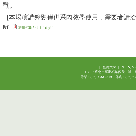
戰。
[本場演講錄影僅供系內教學使用，需要者請洽
附件:
數學沙龍3rd_1116.pdf
||
臺灣大學
||
NCTS, Ma
10617 臺北市羅斯福路四段一號
電話：(02) 33662810 傳真：(02) 239