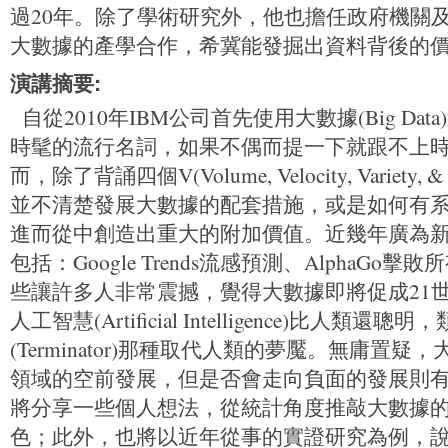
過20年。除了學術研究外，他也擔任政府機關
大數據的產學合作，希冀能發掘出資料背後的
演講摘要:
自從2010年IBM公司首先使用大數據(Big D
時髦的流行名詞，如果不偶而提一下就跟不上
而，除了背誦四個V(Volume, Velocity, Variety
並不清楚發展大數據的配套措施，或是如何有
進而從中創造出重大的附加價值。近幾年廣為
包括：Google Trends流感預測、AlphaG
些讓許多人非常震撼，覺得大數據即將促成21
人工智慧(Artificial Intelligence)比人類
(Terminator)那種取代人類的夢魘。無庸置
領域的空前發展，但是否會走向負面的發展則
將分享一些個人想法，從統計角度推敲大數據
色；此外，也將以近年從事的實證研究為例，