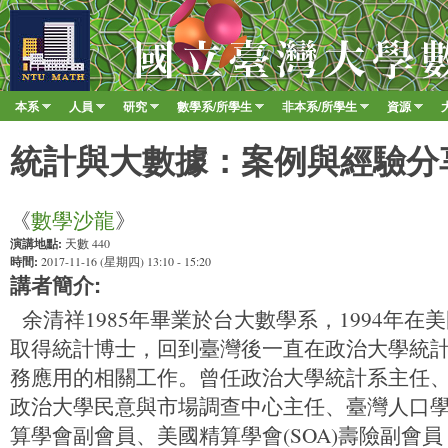
移至
臺
大
數
本系
人員
研究
數學系/所學生
非本系/所學生
資源
Main menu
學
»
»
»
»
»
»
系
​統計與大數據：案例與經驗分
《
數學沙龍
》
演講地點:
天數 440
時間:
2017-11-16 (星期四) 13:10 - 15:20
講者簡介:
余清祥1985年畢業於台大數學系，1994年在美國Wi
取得統計博士，回到臺灣後一直在政治大學統
務應用的相關工作。曾任政治大學統計系主任
政治大學民意與市場調查中心主任、臺灣人口
算學會副會員、美國精算學會(SOA)壽險副會