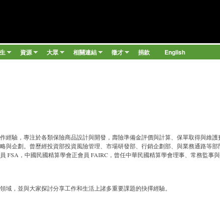
移至主內容
學生
資源
大眾
相關連結
徵才
捐款
English
»
»
»
»
»
險工作經驗，專注於各類保險商品設計與開發，壽險準備金評價與計算、保單取得與維護
略與企劃。曾歷經投資部投資風險管理、市場研發部、行銷企劃部、與業務通路等部
 FSA，中國民國精算學會正會員 FAIRC，曾任中華民國精算學會理事、常務監事
領域，並與大家探討分享工作和生活上諸多重要課題的抉擇經驗。