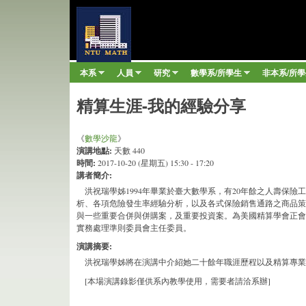
臺
大
數
本系
人員
研究
數學系/所學生
非本系/所
Main menu
學
»
»
»
»
系
精算生涯-我的經驗分享
《
數學沙龍
》
演講地點:
天數 440
時間:
2017-10-20 (星期五) 15:30 - 17:20
講者簡介:
洪祝瑞學姊1994年畢業於臺大數學系，有20年餘之人壽保
析、各項危險發生率經驗分析，以及各式保險銷售通路之商品策
與一些重要合併與併購案，及重要投資案。為美國精算學會正會員
實務處理準則委員會主任委員。
演講摘要:
洪祝瑞學姊將在演講中介紹她二十餘年職涯歷程以及精算專業
[本場演講錄影僅供系內教學使用，需要者請洽系辦]