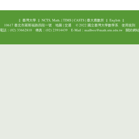
||
臺灣大學
||
NCTS, Math.
|
TIMS
|
CASTS
|
臺大應數所
||
English
||
10617 臺北市羅斯福路四段一號
地圖
|
交通
© 2022 國立臺灣大學數學系
使用規則
電話：(02) 33662810 傳真：(02) 23914439 E-Mail：mailbox@math.ntu.edu.tw
關於網