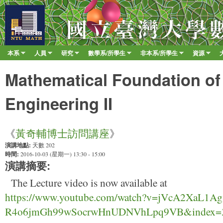
移至
臺
大
數
本系
人員
研究
數學系/所學生
非本系/所學生
資源
Main menu
學
»
»
»
»
»
»
系
Mathematical Foundation of 
Engineering II
《
黃奇輔博士訪問講座
》
演講地點:
天數 202
時間:
2016-10-03 (星期一) 13:30 - 15:00
演講摘要:
The Lecture video is now available at
https://www.youtube.com/watch?v=jVcA2XaL1Ag&
R4o6jmGh99wSocrwHnUDNVhLpq9VB&index=