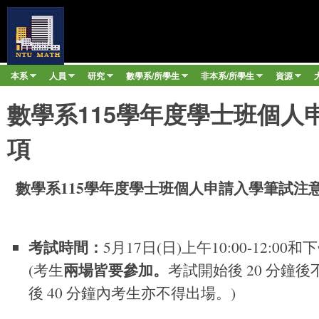
移至
臺
大
數
本系
人員
研究
數學系/所學生
非本系/所學生
資源
Main menu
學
»
»
»
»
»
»
系
數學系115學年度學士班個人
項
數學系
115
學年度學士班個人申請入學筆試注
考試時間：
5月17日(日)上午10:00-12:00和下午
兩場皆要參加。
(考生
考試開始後 20 分鐘
後 40 分鐘內考生亦不得出場。)