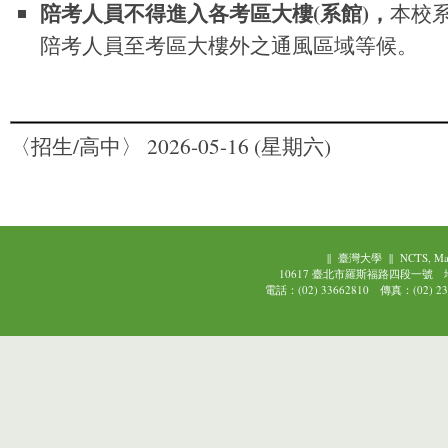
陪考人員不得進入各考區大樓
(
系館
)
，
本校
陪考人員至考區大樓外之通風區域等候。
〈招生/高中〉
2026-05-16 (星期六)
||
臺灣大學
||
NCTS, Ma
10617 臺北市羅斯福路四段一號
電話：(02) 33662810 傳真：(02) 239