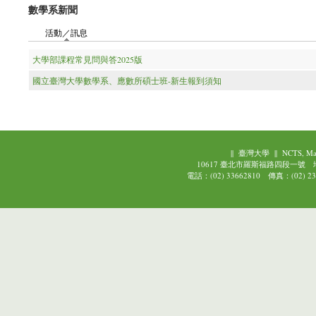
數學系新聞
活動／訊息
(作用中頁籤)
大學部課程常見問與答2025版
國立臺灣大學數學系、應數所碩士班-新生報到須知
||
臺灣大學
||
NCTS, Ma
10617 臺北市羅斯福路四段一號
電話：(02) 33662810 傳真：(02) 239