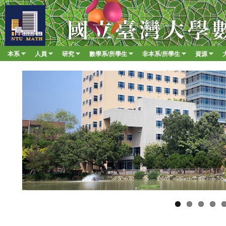
移至
臺
大
數
本系
人員
研究
數學系/所學生
非本系/所學生
資源
Main menu
學
»
»
»
»
»
»
系