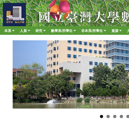
移至
臺
大
數
本系
人員
研究
數學系/所學生
非本系/所學生
資源
Main menu
學
»
»
»
»
»
»
系