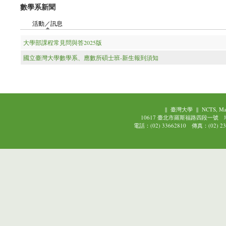
數學系新聞
活動／訊息
(作用中頁籤)
大學部課程常見問與答2025版
國立臺灣大學數學系、應數所碩士班-新生報到須知
||
臺灣大學
||
NCTS, Ma
10617 臺北市羅斯福路四段一號
電話：(02) 33662810 傳真：(02) 239