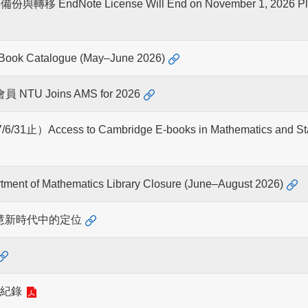
dNote License Will End on November 1, 2026 Pleas
k Catalogue (May–June 2026)
員 NTU Joins AMS for 2026
s to Cambridge E-books in Mathematics and Statistic
Mathematics Library Closure (June–August 2026)
慧新時代中的定位
紀錄