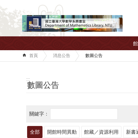
跳到主要內容區塊
館
首頁
消息公告
數圖公告
:::
數圖公告
全部
開館時間異動
館藏／資源利用
新書