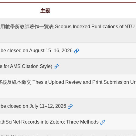
主題
作一覽表 Scopus-Indexed Publications of NTU Math 
closed on August 15–16, 2026
 for AMS Citation Style)
交 Thesis Upload Review and Print Submission Unavai
losed on July 11–12, 2026
iNet Records into Zotero: Three Methods