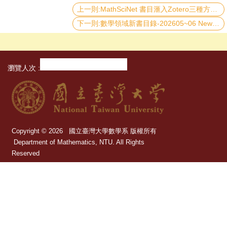
上一則:MathSciNet 書目滙入Zotero三種方法 Importing MathSciNet Records into Zotero: Three Methods
大
下一則:數學領域新書目錄-202605~06 New Mathematics Book Catalogue (May–June 2026)
數
學
系
首
瀏覽人次
頁
臺
大
圖
Copyright © 2026 國立臺灣大學數學系 版權所有
Department of Mathematics, NTU. All Rights
書
Reserved
館
首
電話：+886-2-3366-2812-3 數學系圖書
室 Department of Mathematics Library
頁
地址 : 10617 臺北市羅斯福路四段一號 天文數學館
網
No. 1, Sec. 4, Roosevelt Rd., Taipei 10617, Taiwan
站
(R.O.C.)