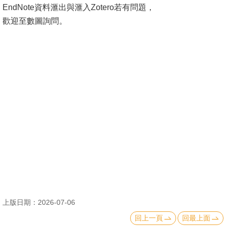
EndNote資料滙出與滙入Zotero若有問題，
著
歡迎至數圖詢問。
作
關
於
數
圖
消
息
公
告
回
首
上版日期：2026-07-06
頁
回上一頁
回最上面
臺