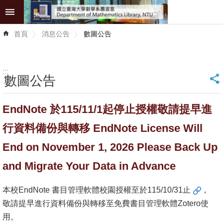
跳到主要內容區塊
進
首頁
消息公告
數圖公告
階
搜
尋
:::
數圖公告
_
館
藏
EndNote 於115/11/1起停止授權敬請提早進
服
務
行資料備份與轉移 EndNote License Will
學
End on November 1, 2026 Please Back Up
術
and Migrate Your Data in Advance
資
源
本校
EndNote 書目管理軟體校園授權至於115/10/31止
，
敬請提早進行資料備份與轉移至免費書目管理軟體Zotero使
師
用。
生