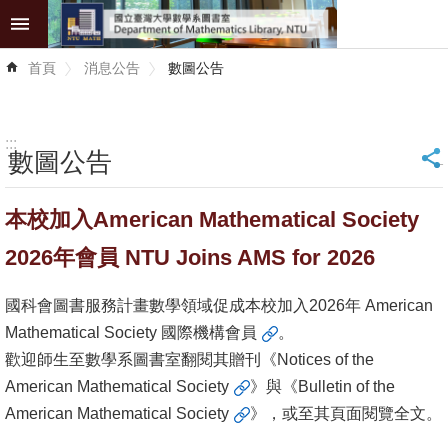
跳到主要內容區塊
進
首頁
消息公告
數圖公告
階
搜
尋
:::
數圖公告
_
館
藏
本校加入American Mathematical Society
服
務
2026年會員 NTU Joins AMS for 2026
學
國科會圖書服務計畫數學領域促成本校加入2026年 American
術
Mathematical Society
國際機構會員
。
資
歡迎師生至數學系圖書室翻閱其贈刊《
Notices of the
源
American Mathematical Society
》與《
Bulletin of the
American Mathematical Society
》，或至其頁面閱覽全文。
師
生