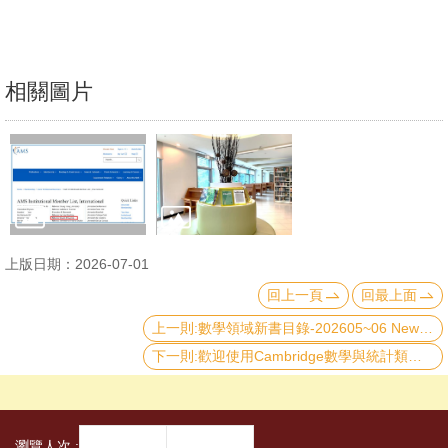
大
數
學
相關圖片
系
首
頁
臺
大
圖
上版日期：2026-07-01
書
回上一頁
回最上面
館
上一則:數學領域新書目錄-202605~06 New Mathematics Book Catalogue (May–June 2026)
首
下一則:歡迎使用Cambridge數學與統計類電子書（至2027/6/31止）Access to Cambridge E-books in Mathematics and Statistics (Available until June 30, 2027)
頁
網
站
瀏覽人次