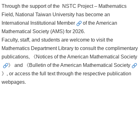
Through the support of the NSTC Project – Mathematics
著
Field, National Taiwan University has become an
作
International Institutional Member
of the American
關
Mathematical Society (AMS) for 2026.
於
Faculty, staff, and students are welcome to visit the
數
Mathematics Department Library to consult the complimentary
圖
publications, 《
Notices of the American Mathematical Society
》 and 《
Bulletin of the American Mathematical Society
消
》, or access the full text through the respective publication
息
webpages.
公
告
回
首
頁
臺