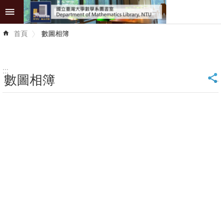
跳到主要內容區塊
進
首頁
數圖相簿
階
搜
尋
:::
數圖相簿
_
館
藏
服
務
學
術
資
源
師
生