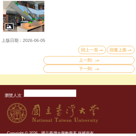
大
數
學
系
首
上版日期：2026-06-05
頁
回上一頁
回最上面
上一則:
臺
下一則:
大
圖
書
館
瀏覽人次
首
頁
網
站
Copyright © 2026 國立臺灣大學數學系 版權所有