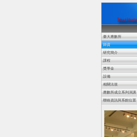
Institu
臺大應數所
師資
研究簡介
課程
獎學金
設備
相關法規
應數所成立系列演講
聯絡資訊與系館位置