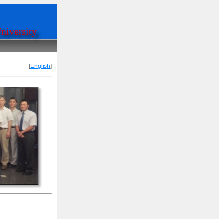
niversity
[
English
]