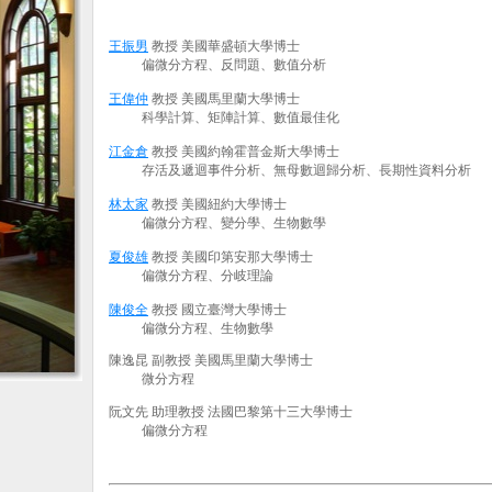
王振男
教授
美國華盛頓大學博士
偏微分方程、反問題、數值分析
王偉仲
教授
美國馬里蘭大學博士
科學計算、矩陣計算、數值最佳化
江金倉
教授
美國約翰霍普金斯大學博士
存活及遞迴事件分析、無母數迴歸分析、長期性資料分析
林太家
教授
美國紐約大學博士
偏微分方程、變分學、生物數學
夏俊雄
教授
美國印第安那大學博士
偏微分方程、分岐理論
陳俊全
教授
國立臺灣大學博士
偏微分方程、生物數學
陳逸昆
副教授
美國馬里蘭大學博士
微分方程
阮文先
助理教授
法國巴黎第十三大學博士
偏微分方程