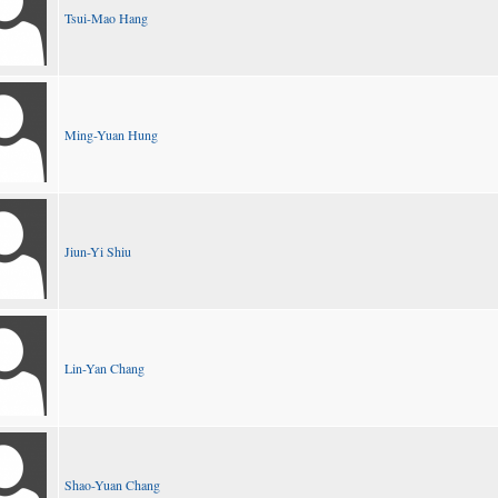
Tsui-Mao Hang
Ming-Yuan Hung
Jiun-Yi Shiu
Lin-Yan Chang
Shao-Yuan Chang