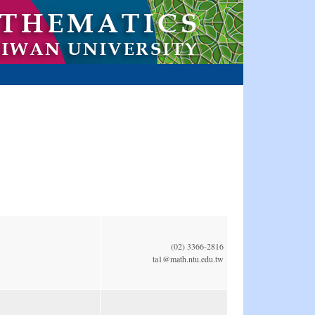
(02) 3366-2816
ta1@math.ntu.edu.tw