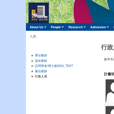
臺
大
數
About Us
People
Research
Admission
Main menu
學
»
»
»
»
人員
系
You are here
行政
專任教師
數學系行
退休教師
訪問學者/博士後ENG_TEST
兼任教師
計畫
行政人員