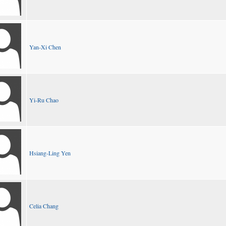
Yan-Xi Chen
Yi-Ru Chao
Hsiang-Ling Yen
Celia Chang