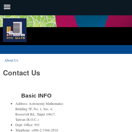
Skip to main content
Main menu
臺
大
數
學
About Us
You are here
系
Contact Us
Basic INFO
Address: Astronomy Mathematics
Building 5F, No. 1, Sec. 4,
Roosevelt Rd., Taipei 10617,
Taiwan (R.O.C.)
Dept. Office: 503
Telephone: +886-2-3366-2810