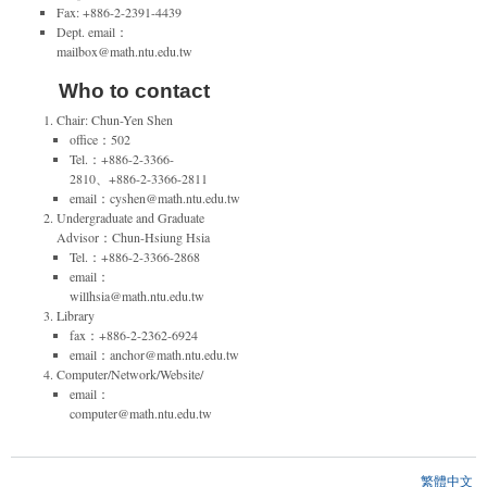
Fax: +886-2-2391-4439
Dept. email：
mailbox@math.ntu.edu.tw
Who to contact
Chair: Chun-Yen Shen
office：502
Tel.：+886-2-3366-
2810、+886-2-3366-2811
email：cyshen@math.ntu.edu.tw
Undergraduate and Graduate
Advisor：Chun-Hsiung Hsia
Tel.：+886-2-3366-2868
email：
willhsia@math.ntu.edu.tw
Library
fax：+886-2-2362-6924
email：anchor@math.ntu.edu.tw
Computer/Network/Website/
email：
computer@math.ntu.edu.tw
繁體中文