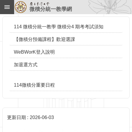
跳到主要內容區塊
微積分統一教學網
進
階
114 微積分統一教學 微積分4 期考考試須知
搜
尋
【微積分預備課程】歡迎選課
回
首
WeBWorK登入說明
頁
臺
加退選方式
大
首
頁
114微積分重要日程
網
站
導
覽
English
更新日期
2026-06-03
授
課