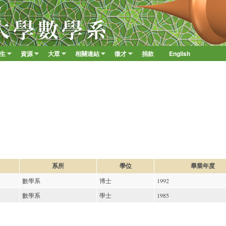
移至主內容
學生
資源
大眾
相關連結
徵才
捐款
English
»
»
»
»
»
系所
學位
畢業年度
數學系
博士
1992
數學系
學士
1985