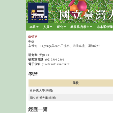
臺
大
數
本系
人員
研究
數學系/所學生
非本系/所
Main menu
學
»
»
»
»
系
李瑩英
教授
辛幾何、Lagrange與極小子流形、均曲率流、調和映射
研究室:
天數 433
研究室電話:
(02) 3366-2861
電子信箱:
yilee@math.ntu.edu.tw
學歷
學校
史丹佛大學(美國)
國立臺灣大學(臺灣)
經歷一覽