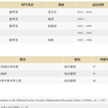
部門/系所
職務
起訖時間
數學系
系主任
2013
~
2016
數學系
教授
1999
~
數學系
副教授
1993
~
1999
1992
~
1993
數學系
助教
1985
~
1988
獎項
類別
得獎
年度傑出研究獎
校外榮譽
87
良教師
校內榮譽
87
8學年青年學人獎
校內榮譽
88
olutions to the Minimal Surface System, Mathematical Research Letters 15(
2008
), no. 1, 197 -
 arXiv.org(
2008
), 1 - 18