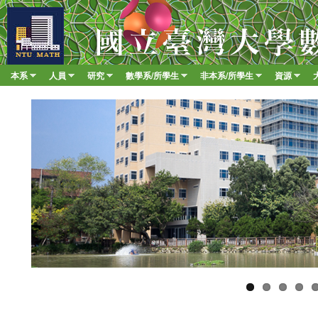
移至
臺
大
數
本系
人員
研究
數學系/所學生
非本系/所學生
資源
Main menu
學
»
»
»
»
»
»
系