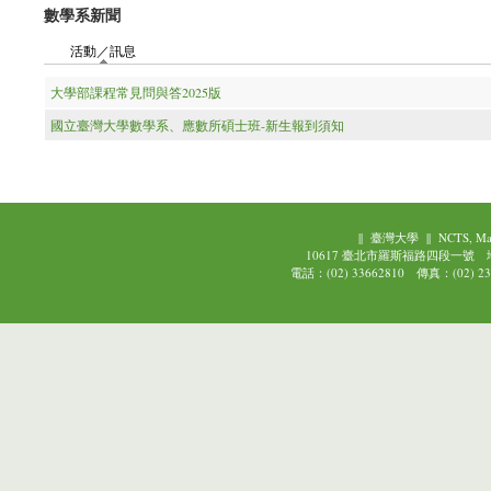
數學系新聞
活動／訊息
(作用中頁籤)
大學部課程常見問與答2025版
國立臺灣大學數學系、應數所碩士班-新生報到須知
||
臺灣大學
||
NCTS, Ma
10617 臺北市羅斯福路四段一號
電話：(02) 33662810 傳真：(02) 239